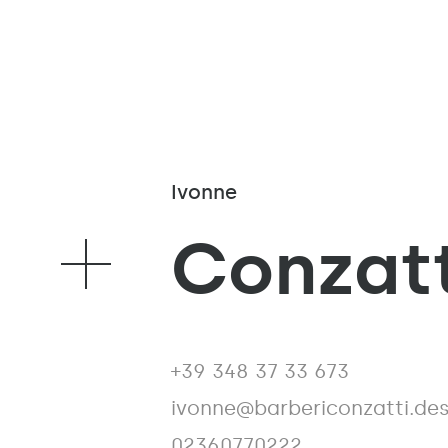
Ivonne
Conzatt
+39 348 37 33 673
n
ivonne@barbericonzatti.de
02360770222