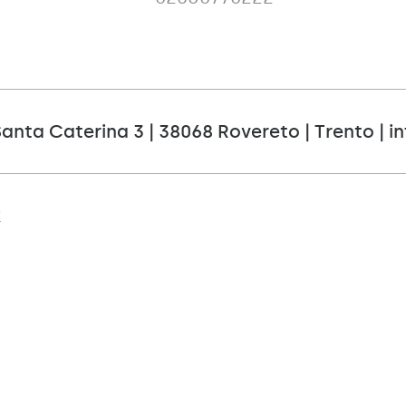
Santa Caterina 3 | 38068 Rovereto | Trento |
i
k